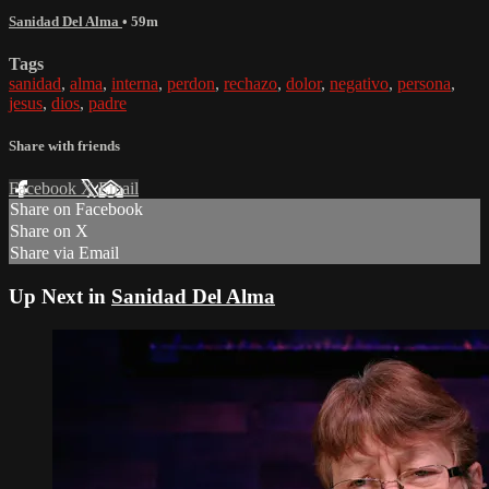
Sanidad Del Alma
• 59m
Tags
sanidad
,
alma
,
interna
,
perdon
,
rechazo
,
dolor
,
negativo
,
persona
,
jesus
,
dios
,
padre
Share with friends
Facebook
X
Email
Share on Facebook
Share on X
Share via Email
Up Next in
Sanidad Del Alma