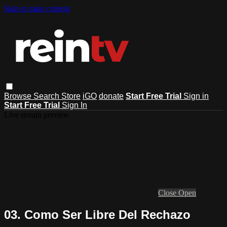
Skip to main content
Browse
Search
Store
iGO
donate
Start Free Trial
Sign in
Start Free Trial
Sign In
Live stream preview
Close
Open
03. Como Ser Libre Del Rechazo