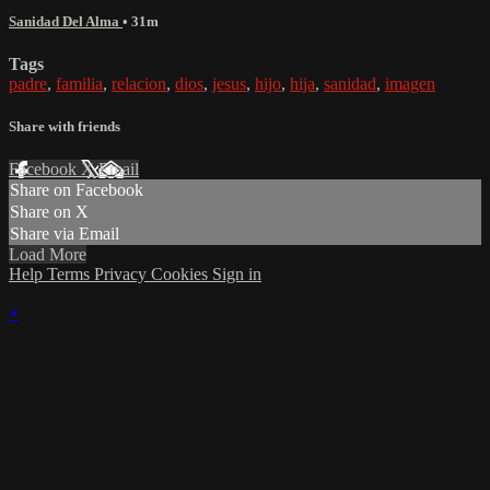
Sanidad Del Alma
• 31m
Tags
padre
,
familia
,
relacion
,
dios
,
jesus
,
hijo
,
hija
,
sanidad
,
imagen
Share with friends
Facebook
X
Email
Share on Facebook
Share on X
Share via Email
Load More
Help
Terms
Privacy
Cookies
Sign in
×