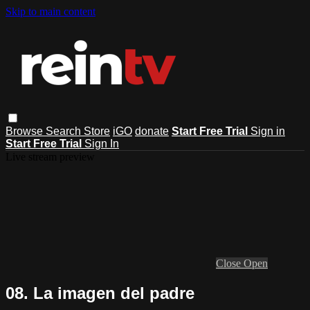
Skip to main content
Browse
Search
Store
iGO
donate
Start Free Trial
Sign in
Start Free Trial
Sign In
Live stream preview
Close
Open
08. La imagen del padre