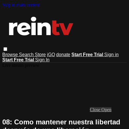
Skip to main content
Browse
Search
Store
iGO
donate
Start Free Trial
Sign in
Start Free Trial
Sign In
Live stream preview
Close
Open
08: Como mantener nuestra libertad