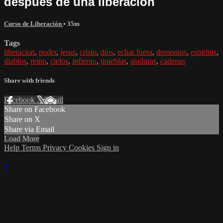
después de una liberación
Curso de Liberación
• 35m
Tags
liberacion
,
poder
,
jesus
,
cristo
,
dios
,
echar fuera
,
demonios
,
espiritus
,
diablos
,
reino
,
cielos
,
infierno
,
tinieblas
,
ataduras
,
cadenas
Share with friends
Facebook
X
Email
Share on Facebook
Share on X
Share via Email
Load More
Help
Terms
Privacy
Cookies
Sign in
×