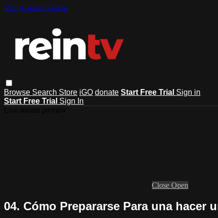
Skip to main content
Browse
Search
Store
iGO
donate
Start Free Trial
Sign in
Start Free Trial
Sign In
Live stream preview
Close
Open
04. Cómo Prepararse Para una hacer u