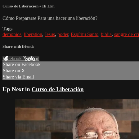
Curso de Liberación
• 1h 11m
Cómo Prepararse Para una hacer una liberación?
Tags
demonios
,
liberation
,
Jesus
,
poder
,
Espíritu Santo
,
biblia
,
sangre de cri
Share with friends
Facebook
X
Email
Share on Facebook
Share on X
Share via Email
Up Next in
Curso de Liberación