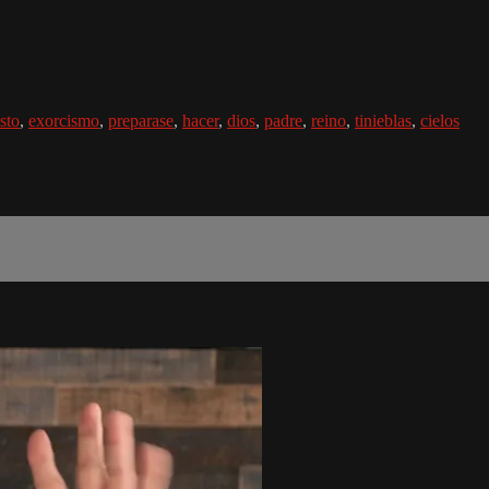
sto
,
exorcismo
,
preparase
,
hacer
,
dios
,
padre
,
reino
,
tinieblas
,
cielos