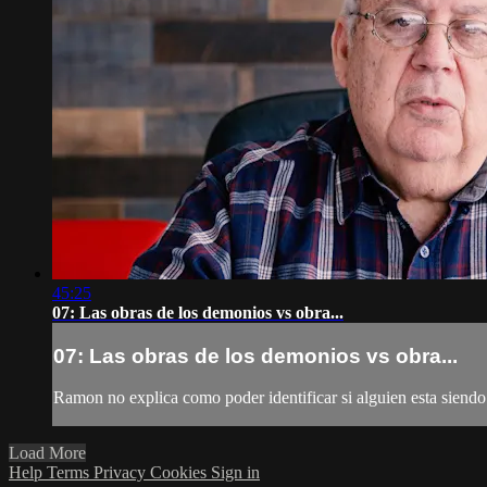
45:25
07: Las obras de los demonios vs obra...
07: Las obras de los demonios vs obra...
Ramon no explica como poder identificar si alguien esta siendo 
Load More
Help
Terms
Privacy
Cookies
Sign in